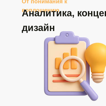
От понимания к
воплощению
Аналитика, конце
дизайн