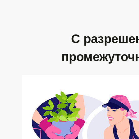
С разреше
промежуточ