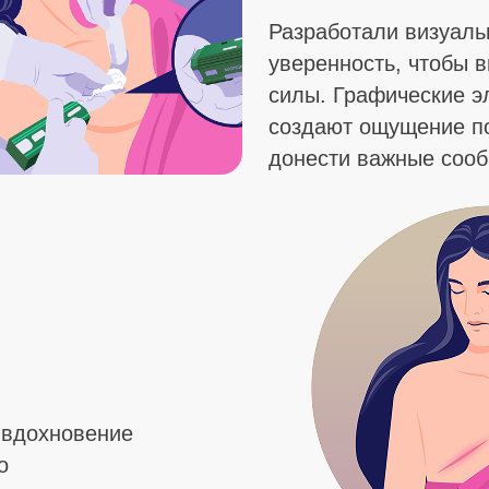
Разработали визуаль
уверенность, чтобы 
силы. Графические э
создают ощущение по
донести важные соо
 вдохновение
о