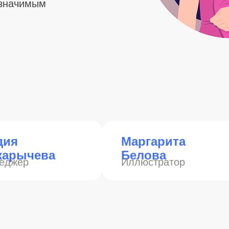
 значимым
дия
Маргарита
карычева
Белова
еджер
Иллюстратор