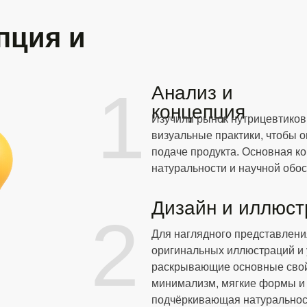
пция и
1
Анализ и
концепция
Изучили рынок нутрицевтиков
визуальные практики, чтобы 
подаче продукта. Основная к
натуральности и научной обо
Дизайн и иллюс
2
Для наглядного представлен
оригинальных иллюстраций и 
раскрывающие основные свой
минимализм, мягкие формы и 
подчёркивающая натуральност