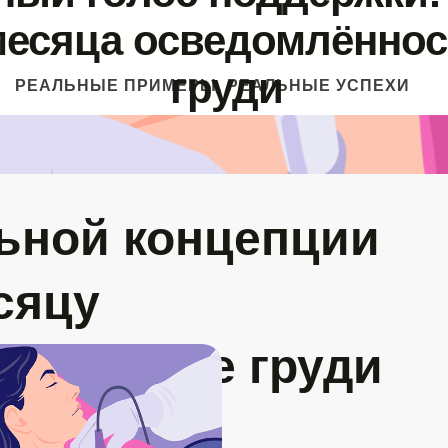
месяца осведомлённос
груди
РЕАЛЬНЫЕ ПРИМЕРЫ, РЕАЛЬНЫЕ УСПЕХИ
ьной концепции
сяцу
ти о раке груди