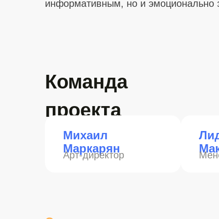
информативным, но и эмоционально
Команда
проекта
Михаил
Ли
Маркарян
Ма
Арт-директор
Мен